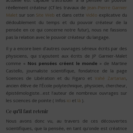
actuelle est capable d’attribuer à la pensée un pouvoir
réellement créateur (Cf les travaux de
Jean-Pierre Garnier
Malet
sur son
Site Web
et dans cette
Vidéo
explicative du
dédoublement du temps et du pouvoir créateur de la
pensée en ce qui concerne notre futur), nous ne fassions
pas la relation avec le pouvoir créateur du langage.
Il y a encore bien d’autres ouvrages sérieux écrits par des
physiciens, qui s’ajoutent aux écrits de JP Garnier-Malet
comme «
Nos pensées créent le monde
» de Martine
Castello, journaliste scientifique, fondatrice de la page
Sciences de Libération et du Figaro et
Vahé Zartarian
,
ancien élève de l’École polytechnique, physicien, chercheur,
épistémologiste…est l’auteur de nombreux ouvrages sur
les sciences de pointe ( Infos
ici
et
là
).
Ce qu’il faut retenir
Nous avons donc vu, au travers de ces découvertes
scientifiques, que la pensée, en tant qu’onde est créatrice