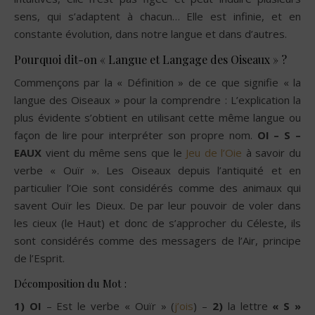
sens, qui s’adaptent à chacun… Elle est infinie, et en
constante évolution, dans notre langue et dans d’autres.
Pourquoi dit-on « Langue et Langage des Oiseaux » ?
Commençons par la « Définition » de ce que signifie « la
langue des Oiseaux » pour la comprendre :
L’explication la
plus évidente s’obtient en utilisant cette même langue ou
façon de lire pour interpréter son propre nom.
OI – S –
EAUX
vient du même sens que le
Jeu de l’Oie
à savoir du
verbe « Ouïr ». Les Oiseaux depuis l’antiquité et en
particulier l’Oie sont considérés comme des animaux qui
savent Ouïr les Dieux. De par leur pouvoir de voler dans
les cieux (le Haut) et donc de s’approcher du Céleste, ils
sont considérés comme des messagers de l’Air, principe
de l’Esprit.
Décomposition du Mot :
1)
OI
– Est le verbe « Ouïr » (
j’ois
) –
2)
la lettre
« S »