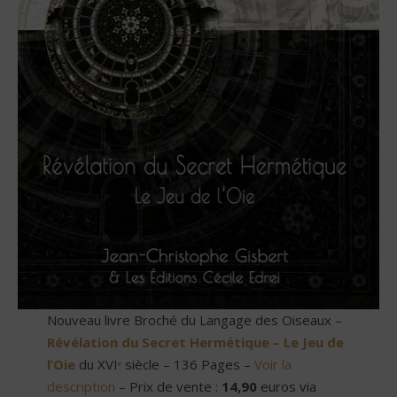
Nouveau livre Broché du Langage des Oiseaux –
Révélation du Secret Hermétique – Le Jeu de
l’Oie
du XVIᵉ siècle – 136 Pages –
Voir la
description
– Prix de vente :
14,90
euros via