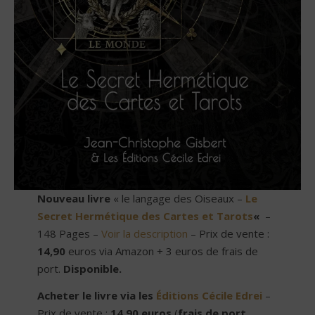
Nouveau livre
« le langage des Oiseaux –
Le
Secret Hermétique des Cartes et Tarots
«
–
148 Pages –
Voir la description
– Prix de vente :
14,90
euros via Amazon + 3 euros de frais de
port.
Disponible.
Acheter le livre via les
Éditions Cécile Edrei
–
Prix de vente :
14,90 euros
(
frais de port