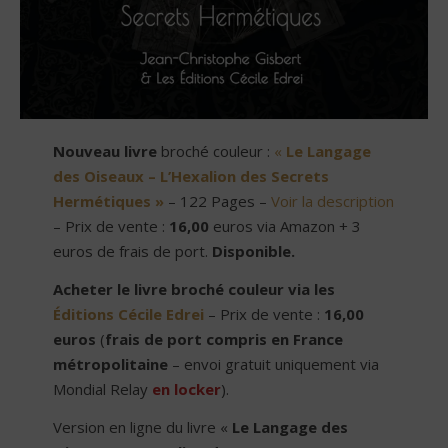
Nouveau livre
broché couleur :
«
Le Langage
des Oiseaux – L’Hexalion des Secrets
Hermétiques »
– 122 Pages –
Voir la description
– Prix de vente :
16,00
euros via Amazon + 3
euros de frais de port.
Disponible.
Acheter le livre broché couleur via les
Éditions Cécile Edrei
– Prix de vente :
16,00
euros
(
frais de port compris en France
métropolitaine
– envoi gratuit uniquement via
Mondial Relay
en locker
).
Version en ligne du livre «
Le Langage des