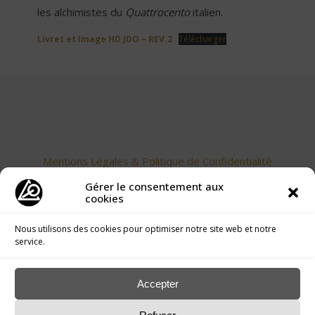
les alchimistes du
Quattrocento
italien.
Livret et Image HD JDO – REV.2
Télécharger
Mentions Légales & Politique de Confidentialité
Gérer le consentement aux
cookies
Nous utilisons des cookies pour optimiser notre site web et notre
service.
Accepter
Accueil
>
Boutique du langage des Oiseaux