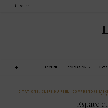
À PROPOS…
L
ACCUEIL
L’INITIATION
LIVRE
,
,
CITATIONS
CLEFS DU RÉEL
COMPRENDRE L'EX
,
T
P
Espace e