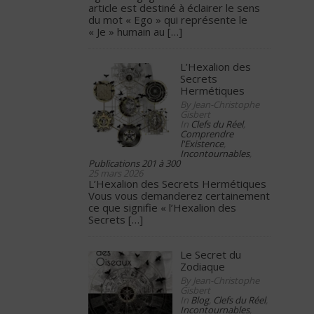
article est destiné à éclairer le sens
du mot « Ego » qui représente le
« Je » humain au
[…]
L’Hexalion des
Secrets
Hermétiques
By Jean-Christophe
Gisbert
In
Clefs du Réel
,
Comprendre
l'Existence
,
Incontournables
,
Publications 201 à 300
25 mars 2026
L’Hexalion des Secrets Hermétiques
Vous vous demanderez certainement
ce que signifie « l’Hexalion des
Secrets
[…]
Le Secret du
Zodiaque
By Jean-Christophe
Gisbert
In
Blog
,
Clefs du Réel
,
Incontournables
,