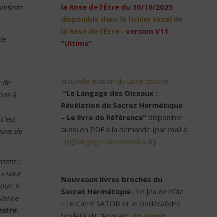
la Rose de l'Être du 30/10/2025
anifeste
disponible dans le fichier Excel de
la Rose de l'Être -
version V11
de
"Ultime"
.
Nouvelle édition du Livre broché
–
s de
"Le Langage des Oiseaux :
ons à
Révélation du Secret Hermétique
– Le livre de Référence"
disponible
c’est
aussi en PDF à la demande (par mail à
euve de
:
jc@langage-des-oiseaux.fr
)
ment :
 » vaut
Nouveaux livres brochés du
our. Il
Secret Hermétique
: Le Jeu de l'Oie
stence
- Le Carré SATOR et le Dodécaèdre
estre
.
bouleté dit "Romain".
En savoir