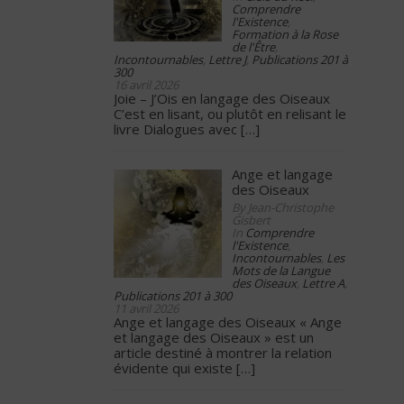
Comprendre
l'Existence
,
Formation à la Rose
de l'Être
,
Incontournables
,
Lettre J
,
Publications 201 à
300
16 avril 2026
Joie – J’Ois en langage des Oiseaux
C’est en lisant, ou plutôt en relisant le
livre Dialogues avec
[…]
Ange et langage
des Oiseaux
By Jean-Christophe
Gisbert
In
Comprendre
l'Existence
,
Incontournables
,
Les
Mots de la Langue
des Oiseaux
,
Lettre A
,
Publications 201 à 300
11 avril 2026
Ange et langage des Oiseaux « Ange
et langage des Oiseaux » est un
article destiné à montrer la relation
évidente qui existe
[…]