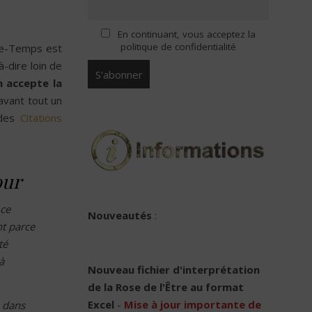
En continuant, vous acceptez la
politique de confidentialité
ce-Temps est
à-dire loin de
 accepte la
 avant tout un
 des
Citations
our
 ce
Nouveautés
:
nt parce
té
à
Nouveau
fichier d'interprétation
de la Rose de l'Être au format
Excel
-
Mise à jour importante de
 dans