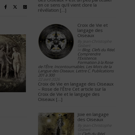
en ce sens qu’il vient clore la
révélation
[…]
Croix de Vie et
langage des
Oiseaux
By Jean-Christophe
Gisbert
In
Blog
,
Clefs du Réel
,
Comprendre
l'Existence
,
Formation à la Rose
de l'Être
,
Incontournables
,
Les Mots de la
Langue des Oiseaux
,
Lettre C
,
Publications
201 à 300
22 avril 2026
Croix de Vie en langage des Oiseaux
– Rose de l’Être Cet article sur la
Croix de Vie et le langage des
Oiseaux
[…]
Joie en langage
des Oiseaux
By Jean-Christophe
Gisbert
In
Clefs du Réel
,