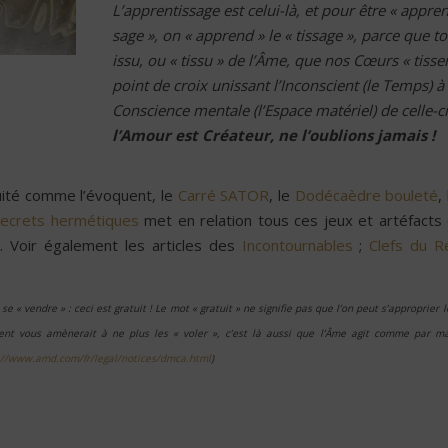
L’apprentissage est celui-là, et pour être « appren
sage », on « apprend » le « tissage », parce que to
issu, ou « tissu » de l’Âme, que nos Cœurs « tisse
point de croix unissant l’Inconscient (le Temps) à 
Conscience mentale (l’Espace matériel) de celle-ci
l’Amour est Créateur, ne l’oublions jamais !
quité comme l’évoquent, le
Carré SATOR
, le
Dodécaèdre bouleté
,
Secrets hermétiques
met en relation tous ces jeux et artéfacts 
e. Voir également les articles des
Incontournables
;
Clefs du R
e « vendre » : ceci est gratuit ! Le mot « gratuit » ne signifie pas que l’on peut s’approprier 
ement vous amènerait à ne plus les « voler », c’est là aussi que l’Âme agit comme par m
://www.amd.com/fr/legal/notices/dmca.html
)