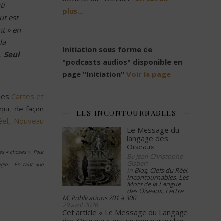
ti
plus...
ut est
nt » en
la
Initiation sous forme de
.
Seul
"podcasts audios" disponible en
page "Initiation"
Voir la page
 les
Cartes et
qui, de façon
LES INCONTOURNABLES
éel
,
Nouveau
Le Message du
langage des
Oiseaux
les « choses ». Pour
By Jean-Christophe
Gisbert
agie…
En tant que
In
Blog
,
Clefs du Réel
,
Incontournables
,
Les
Mots de la Langue
des Oiseaux
,
Lettre
M
,
Publications 201 à 300
29 avril 2026
Cet article « Le Message du Langage
des Oiseaux » est un peu particulier