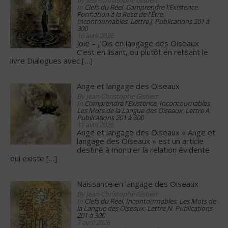
By Jean-Christophe Gisbert
In
Clefs du Réel
,
Comprendre l'Existence
,
Formation à la Rose de l'Être
,
Incontournables
,
Lettre J
,
Publications 201 à
300
16 avril 2026
Joie – J’Ois en langage des Oiseaux
C’est en lisant, ou plutôt en relisant le
livre Dialogues avec
[…]
Ange et langage des Oiseaux
By Jean-Christophe Gisbert
In
Comprendre l'Existence
,
Incontournables
,
Les Mots de la Langue des Oiseaux
,
Lettre A
,
Publications 201 à 300
11 avril 2026
Ange et langage des Oiseaux « Ange et
langage des Oiseaux » est un article
destiné à montrer la relation évidente
qui existe
[…]
Naissance en langage des Oiseaux
By Jean-Christophe Gisbert
In
Clefs du Réel
,
Incontournables
,
Les Mots de
la Langue des Oiseaux
,
Lettre N
,
Publications
201 à 300
7 avril 2026