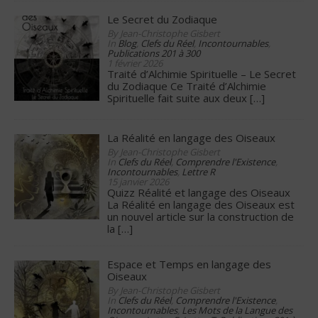
Le Secret du Zodiaque
By Jean-Christophe Gisbert
In
Blog
,
Clefs du Réel
,
Incontournables
,
Publications 201 à 300
1 février 2026
Traité d’Alchimie Spirituelle – Le Secret
du Zodiaque Ce Traité d’Alchimie
Spirituelle fait suite aux deux
[…]
La Réalité en langage des Oiseaux
By Jean-Christophe Gisbert
In
Clefs du Réel
,
Comprendre l'Existence
,
Incontournables
,
Lettre R
15 janvier 2026
Quizz Réalité et langage des Oiseaux
La Réalité en langage des Oiseaux est
un nouvel article sur la construction de
la
[…]
Espace et Temps en langage des
Oiseaux
By Jean-Christophe Gisbert
In
Clefs du Réel
,
Comprendre l'Existence
,
Incontournables
,
Les Mots de la Langue des