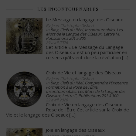
LES INCONTOURNABLES
Le Message du langage des Oiseaux
By Jean-Christophe Gisbert
In
Blog
,
Clefs du Réel
,
Incontournables
,
Les
Mots de la Langue des Oiseaux
,
Lettre M
,
Publications 201 à 300
29 avril 2026
Cet article « Le Message du Langage
des Oiseaux » est un peu particulier en
ce sens qu’il vient clore la révélation
[…]
Croix de Vie et langage des Oiseaux
By Jean-Christophe Gisbert
In
Blog
,
Clefs du Réel
,
Comprendre l'Existence
,
Formation à la Rose de l'Être
,
Incontournables
,
Les Mots de la Langue des
Oiseaux
,
Lettre C
,
Publications 201 à 300
22 avril 2026
Croix de Vie en langage des Oiseaux –
Rose de l’Être Cet article sur la Croix de
Vie et le langage des Oiseaux
[…]
Joie en langage des Oiseaux