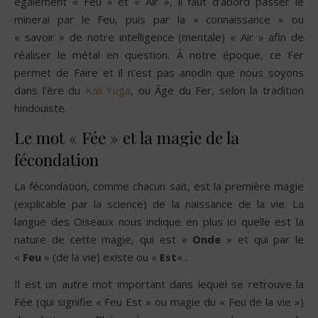
également « Feu » et « Air », il faut d’abord passer le
minerai par le Feu, puis par la « connaissance » ou
« savoir » de notre intelligence (mentale) « Air » afin de
réaliser le métal en question. À notre époque, ce Fer
permet de Faire et il n’est pas anodin que nous soyons
dans l’ère du
Kali Yuga
, ou Âge du Fer, selon la tradition
hindouiste.
Le mot « Fée » et la magie de la
fécondation
La fécondation, comme chacun sait, est la première magie
(explicable par la science) de la naissance de la vie. La
langue des Oiseaux nous indique en plus ici quelle est la
nature de cette magie, qui est «
Onde
» et qui par le
«
Feu
» (de la vie) existe ou «
Est
« .
Il est un autre mot important dans lequel se retrouve la
Fée (qui signifie « Feu Est » ou magie du « Feu de la vie »)