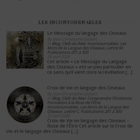
LES INCONTOURNABLES
Le Message du langage des Oiseaux
By Jean-Christophe Gisbert
In
Blog
,
Clefs du Réel
,
Incontournables
,
Les
Mots de la Langue des Oiseaux
,
Lettre M
,
Publications 201 à 300
29 avril 2026
Cet article « Le Message du Langage
des Oiseaux » est un peu particulier en
ce sens qu’il vient clore la révélation
[…]
Croix de Vie et langage des Oiseaux
By Jean-Christophe Gisbert
In
Blog
,
Clefs du Réel
,
Comprendre l'Existence
,
Formation à la Rose de l'Être
,
Incontournables
,
Les Mots de la Langue des
Oiseaux
,
Lettre C
,
Publications 201 à 300
22 avril 2026
Croix de Vie en langage des Oiseaux –
Rose de l’Être Cet article sur la Croix de
Vie et le langage des Oiseaux
[…]