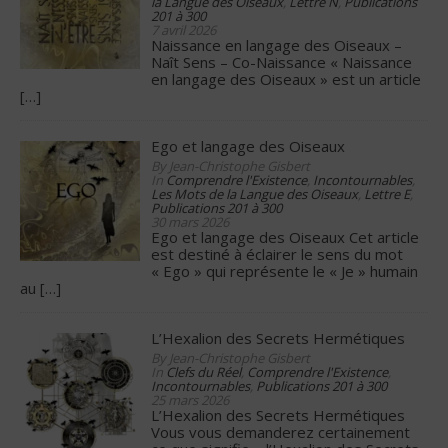
la Langue des Oiseaux
,
Lettre N
,
Publications
201 à 300
7 avril 2026
Naissance en langage des Oiseaux –
Naît Sens – Co-Naissance « Naissance
en langage des Oiseaux » est un article
[…]
Ego et langage des Oiseaux
By Jean-Christophe Gisbert
In
Comprendre l'Existence
,
Incontournables
,
Les Mots de la Langue des Oiseaux
,
Lettre E
,
Publications 201 à 300
30 mars 2026
Ego et langage des Oiseaux Cet article
est destiné à éclairer le sens du mot
« Ego » qui représente le « Je » humain
au
[…]
L’Hexalion des Secrets Hermétiques
By Jean-Christophe Gisbert
In
Clefs du Réel
,
Comprendre l'Existence
,
Incontournables
,
Publications 201 à 300
25 mars 2026
L’Hexalion des Secrets Hermétiques
Vous vous demanderez certainement