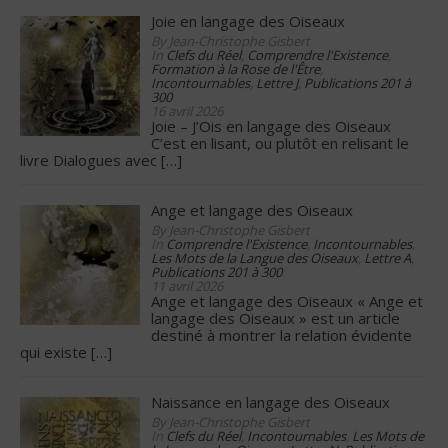
Joie en langage des Oiseaux
By Jean-Christophe Gisbert
In
Clefs du Réel
,
Comprendre l'Existence
,
Formation à la Rose de l'Être
,
Incontournables
,
Lettre J
,
Publications 201 à
300
16 avril 2026
Joie – J’Ois en langage des Oiseaux
C’est en lisant, ou plutôt en relisant le
livre Dialogues avec
[…]
Ange et langage des Oiseaux
By Jean-Christophe Gisbert
In
Comprendre l'Existence
,
Incontournables
,
Les Mots de la Langue des Oiseaux
,
Lettre A
,
Publications 201 à 300
11 avril 2026
Ange et langage des Oiseaux « Ange et
langage des Oiseaux » est un article
destiné à montrer la relation évidente
qui existe
[…]
Naissance en langage des Oiseaux
By Jean-Christophe Gisbert
In
Clefs du Réel
,
Incontournables
,
Les Mots de