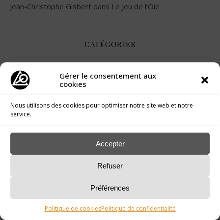
Jean-Christophe Gisbert
dans
Le Jeu de l’Oie
CATÉGORIES
Catégories
Gérer le consentement aux
cookies
Nous utilisons des cookies pour optimiser notre site web et notre
service.
Accepter
Refuser
Mentions Légales & Politique de Confidentialité
Préférences
Politique de cookies
Politique de confidentialité