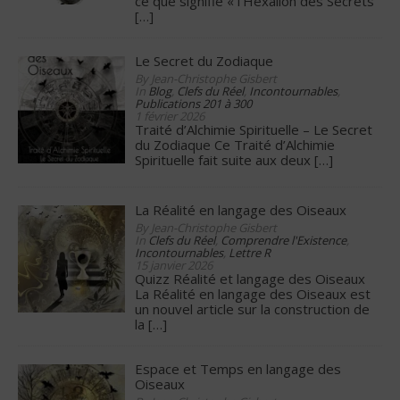
ce que signifie « l’Hexalion des Secrets
[…]
Le Secret du Zodiaque
By Jean-Christophe Gisbert
In
Blog
,
Clefs du Réel
,
Incontournables
,
Publications 201 à 300
1 février 2026
Traité d’Alchimie Spirituelle – Le Secret
du Zodiaque Ce Traité d’Alchimie
Spirituelle fait suite aux deux
[…]
La Réalité en langage des Oiseaux
By Jean-Christophe Gisbert
In
Clefs du Réel
,
Comprendre l'Existence
,
Incontournables
,
Lettre R
15 janvier 2026
Quizz Réalité et langage des Oiseaux
La Réalité en langage des Oiseaux est
un nouvel article sur la construction de
la
[…]
Espace et Temps en langage des
Oiseaux