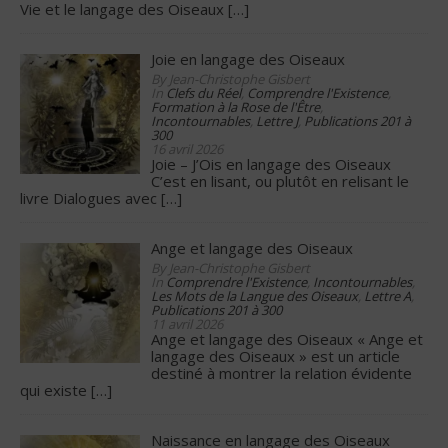
Vie et le langage des Oiseaux
[…]
Joie en langage des Oiseaux
By Jean-Christophe Gisbert
In
Clefs du Réel
,
Comprendre l'Existence
,
Formation à la Rose de l'Être
,
Incontournables
,
Lettre J
,
Publications 201 à
300
16 avril 2026
Joie – J’Ois en langage des Oiseaux
C’est en lisant, ou plutôt en relisant le
livre Dialogues avec
[…]
Ange et langage des Oiseaux
By Jean-Christophe Gisbert
In
Comprendre l'Existence
,
Incontournables
,
Les Mots de la Langue des Oiseaux
,
Lettre A
,
Publications 201 à 300
11 avril 2026
Ange et langage des Oiseaux « Ange et
langage des Oiseaux » est un article
destiné à montrer la relation évidente
qui existe
[…]
Naissance en langage des Oiseaux