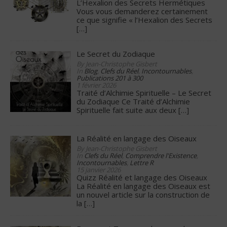
L’Hexalion des Secrets Hermétiques
Vous vous demanderez certainement
ce que signifie « l’Hexalion des Secrets
[…]
Le Secret du Zodiaque
By Jean-Christophe Gisbert
In
Blog
,
Clefs du Réel
,
Incontournables
,
Publications 201 à 300
1 février 2026
Traité d’Alchimie Spirituelle – Le Secret
du Zodiaque Ce Traité d’Alchimie
Spirituelle fait suite aux deux
[…]
La Réalité en langage des Oiseaux
By Jean-Christophe Gisbert
In
Clefs du Réel
,
Comprendre l'Existence
,
Incontournables
,
Lettre R
15 janvier 2026
Quizz Réalité et langage des Oiseaux
La Réalité en langage des Oiseaux est
un nouvel article sur la construction de
la
[…]