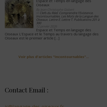
Espace et Temps en langage des
Oiseaux
By Jean-Christophe Gisbert
In
Clefs du Réel
,
Comprendre l'Existence
,
Incontournables
,
Les Mots de la Langue des
Oiseaux
,
Lettre E
,
Lettre T
,
Publications 201 à
300
12 janvier 2026
Espace et Temps en langage des
Oiseaux L’Espace et le Temps au travers du langage des
Oiseaux est le premier article
[…]
Voir plus d'articles "Incontournables"...
Contact Email :
jc@langage-des-oiseaux.fr