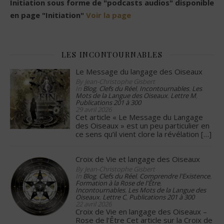
Initiation sous forme de "podcasts audios" disponible
en page "Initiation"
Voir la page
LES INCONTOURNABLES
Le Message du langage des Oiseaux
By Jean-Christophe Gisbert
In
Blog
,
Clefs du Réel
,
Incontournables
,
Les
Mots de la Langue des Oiseaux
,
Lettre M
,
Publications 201 à 300
29 avril 2026
Cet article « Le Message du Langage
des Oiseaux » est un peu particulier en
ce sens qu’il vient clore la révélation
[…]
Croix de Vie et langage des Oiseaux
By Jean-Christophe Gisbert
In
Blog
,
Clefs du Réel
,
Comprendre l'Existence
,
Formation à la Rose de l'Être
,
Incontournables
,
Les Mots de la Langue des
Oiseaux
,
Lettre C
,
Publications 201 à 300
22 avril 2026
Croix de Vie en langage des Oiseaux –
Rose de l’Être Cet article sur la Croix de