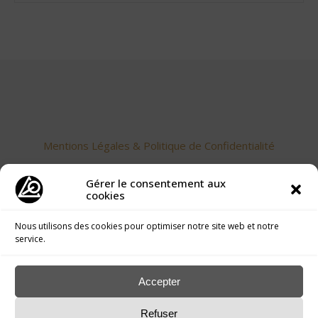
Mentions Légales & Politique de Confidentialité
Gérer le consentement aux
cookies
Nous utilisons des cookies pour optimiser notre site web et notre
service.
Accueil
>
Publications langue des Oiseaux
>
Blog
>
Le
Accepter
Secret du Réel
Refuser