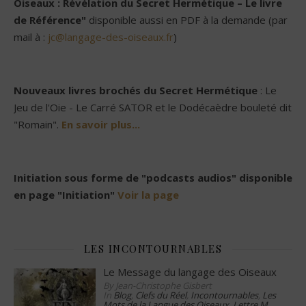
Oiseaux : Révélation du Secret Hermétique – Le livre
de Référence"
disponible aussi en PDF à la demande (par
mail à :
jc@langage-des-oiseaux.fr
)
Nouveaux livres brochés du Secret Hermétique
: Le
Jeu de l'Oie - Le Carré SATOR et le Dodécaèdre bouleté dit
"Romain".
En savoir plus...
Initiation sous forme de "podcasts audios" disponible
en page "Initiation"
Voir la page
LES INCONTOURNABLES
Le Message du langage des Oiseaux
By Jean-Christophe Gisbert
In
Blog
,
Clefs du Réel
,
Incontournables
,
Les
Mots de la Langue des Oiseaux
,
Lettre M
,