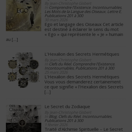
By Jean-Christophe Gisbert
In
Comprendre l'Existence
,
Incontournables
,
Les Mots de la Langue des Oiseaux
,
Lettre E
,
Publications 201 à 300
30 mars 2026
Ego et langage des Oiseaux Cet article
est destiné à éclairer le sens du mot
« Ego » qui représente le « Je » humain
au
[…]
L’Hexalion des Secrets Hermétiques
By Jean-Christophe Gisbert
In
Clefs du Réel
,
Comprendre l'Existence
,
Incontournables
,
Publications 201 à 300
25 mars 2026
L’Hexalion des Secrets Hermétiques
Vous vous demanderez certainement
ce que signifie « l’Hexalion des Secrets
[…]
Le Secret du Zodiaque
By Jean-Christophe Gisbert
In
Blog
,
Clefs du Réel
,
Incontournables
,
Publications 201 à 300
1 février 2026
Traité d’Alchimie Spirituelle – Le Secret