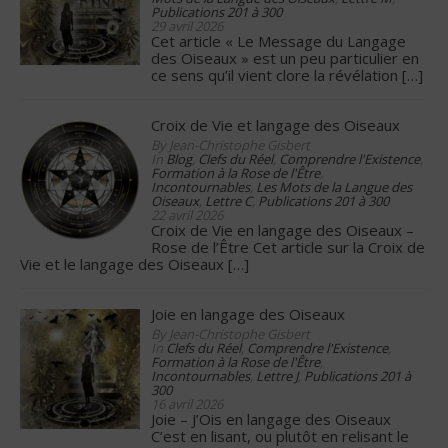
Publications 201 à 300
29 avril 2026
Cet article « Le Message du Langage
des Oiseaux » est un peu particulier en
ce sens qu’il vient clore la révélation
[…]
Croix de Vie et langage des Oiseaux
By Jean-Christophe Gisbert
In
Blog
,
Clefs du Réel
,
Comprendre l'Existence
,
Formation à la Rose de l'Être
,
Incontournables
,
Les Mots de la Langue des
Oiseaux
,
Lettre C
,
Publications 201 à 300
22 avril 2026
Croix de Vie en langage des Oiseaux –
Rose de l’Être Cet article sur la Croix de
Vie et le langage des Oiseaux
[…]
Joie en langage des Oiseaux
By Jean-Christophe Gisbert
In
Clefs du Réel
,
Comprendre l'Existence
,
Formation à la Rose de l'Être
,
Incontournables
,
Lettre J
,
Publications 201 à
300
16 avril 2026
Joie – J’Ois en langage des Oiseaux
C’est en lisant, ou plutôt en relisant le