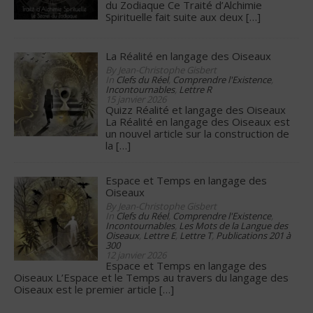
du Zodiaque Ce Traité d’Alchimie
Spirituelle fait suite aux deux
[…]
La Réalité en langage des Oiseaux
By Jean-Christophe Gisbert
In
Clefs du Réel
,
Comprendre l'Existence
,
Incontournables
,
Lettre R
15 janvier 2026
Quizz Réalité et langage des Oiseaux
La Réalité en langage des Oiseaux est
un nouvel article sur la construction de
la
[…]
Espace et Temps en langage des
Oiseaux
By Jean-Christophe Gisbert
In
Clefs du Réel
,
Comprendre l'Existence
,
Incontournables
,
Les Mots de la Langue des
Oiseaux
,
Lettre E
,
Lettre T
,
Publications 201 à
300
12 janvier 2026
Espace et Temps en langage des
Oiseaux L’Espace et le Temps au travers du langage des
Oiseaux est le premier article
[…]