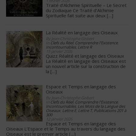
1 février 2026
Traité d’Alchimie Spirituelle – Le Secret
du Zodiaque Ce Traité d’Alchimie
Spirituelle fait suite aux deux
[…]
La Réalité en langage des Oiseaux
By Jean-Christophe Gisbert
In
Clefs du Réel
,
Comprendre l'Existence
,
Incontournables
,
Lettre R
15 janvier 2026
Quizz Réalité et langage des Oiseaux
La Réalité en langage des Oiseaux est
un nouvel article sur la construction de
la
[…]
Espace et Temps en langage des
Oiseaux
By Jean-Christophe Gisbert
In
Clefs du Réel
,
Comprendre l'Existence
,
Incontournables
,
Les Mots de la Langue des
Oiseaux
,
Lettre E
,
Lettre T
,
Publications 201 à
300
12 janvier 2026
Espace et Temps en langage des
Oiseaux L’Espace et le Temps au travers du langage des
Oiseaux est le premier article
[…]