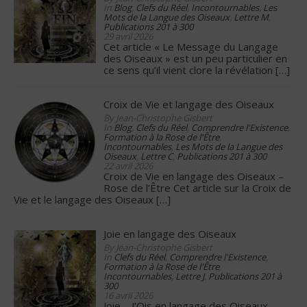
In
Blog
,
Clefs du Réel
,
Incontournables
,
Les
Mots de la Langue des Oiseaux
,
Lettre M
,
Publications 201 à 300
29 avril 2026
Cet article « Le Message du Langage
des Oiseaux » est un peu particulier en
ce sens qu’il vient clore la révélation
[…]
Croix de Vie et langage des Oiseaux
By Jean-Christophe Gisbert
In
Blog
,
Clefs du Réel
,
Comprendre l'Existence
,
Formation à la Rose de l'Être
,
Incontournables
,
Les Mots de la Langue des
Oiseaux
,
Lettre C
,
Publications 201 à 300
22 avril 2026
Croix de Vie en langage des Oiseaux –
Rose de l’Être Cet article sur la Croix de
Vie et le langage des Oiseaux
[…]
Joie en langage des Oiseaux
By Jean-Christophe Gisbert
In
Clefs du Réel
,
Comprendre l'Existence
,
Formation à la Rose de l'Être
,
Incontournables
,
Lettre J
,
Publications 201 à
300
16 avril 2026
Joie – J’Ois en langage des Oiseaux