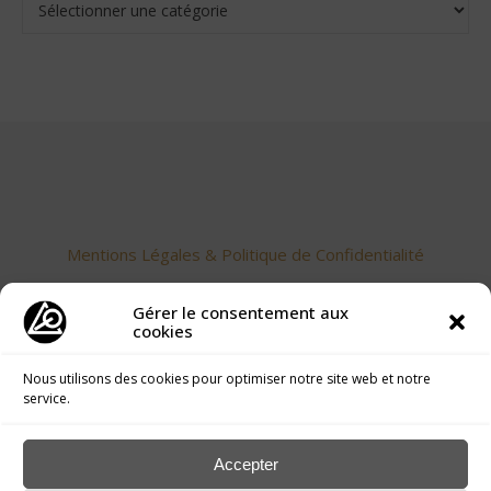
Mentions Légales & Politique de Confidentialité
Gérer le consentement aux
cookies
Nous utilisons des cookies pour optimiser notre site web et notre
service.
Accueil
>
Publications langue des Oiseaux
>
Blog
>
Accepter
L’Énigme du Dodécaèdre dit « Romain »