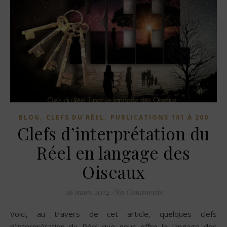
,
,
BLOG
CLEFS DU RÉEL
PUBLICATIONS 101 À 200
Clefs d’interprétation du
Réel en langage des
Oiseaux
26 mars 2024
/
No Comments
Voici, au travers de cet article, quelques clefs
d’interprétation du Réel que nous offre le langage des