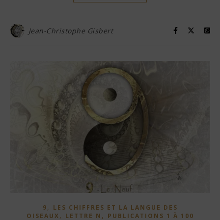
Jean-Christophe Gisbert
,
9
LES CHIFFRES ET LA LANGUE DES
,
,
OISEAUX
LETTRE N
PUBLICATIONS 1 À 100