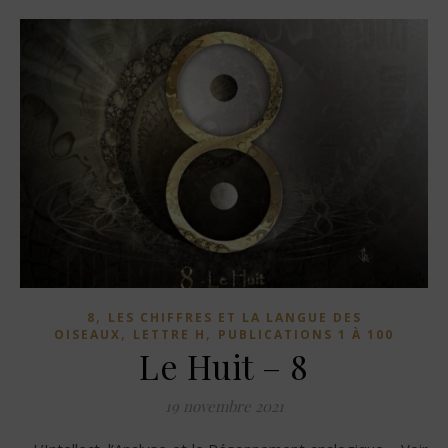
,
8
LES CHIFFRES ET LA LANGUE DES
,
,
OISEAUX
LETTRE H
PUBLICATIONS 1 À 100
Le Huit – 8
19 novembre 2021