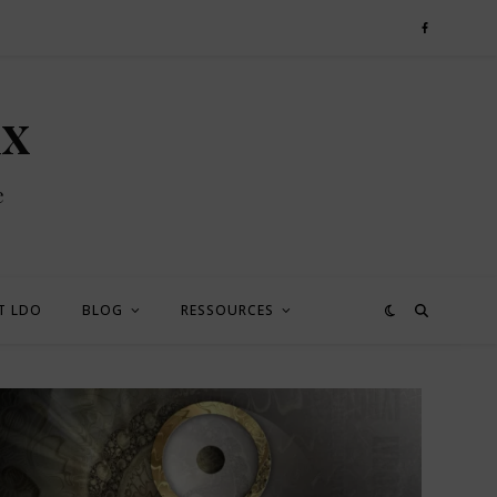
ux
e
T LDO
BLOG
RESSOURCES