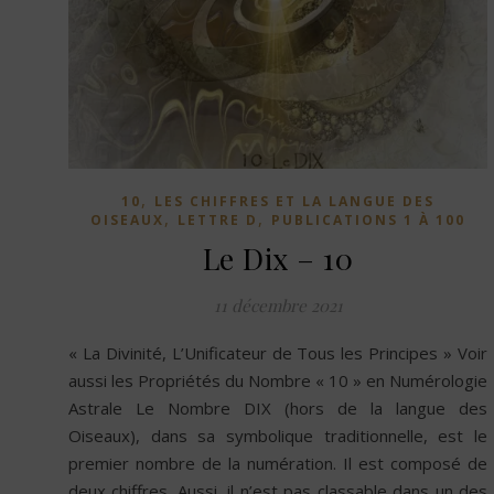
,
10
LES CHIFFRES ET LA LANGUE DES
,
,
OISEAUX
LETTRE D
PUBLICATIONS 1 À 100
Le Dix – 10
11 décembre 2021
« La Divinité, L’Unificateur de Tous les Principes » Voir
aussi les Propriétés du Nombre « 10 » en Numérologie
Astrale Le Nombre DIX (hors de la langue des
Oiseaux), dans sa symbolique traditionnelle, est le
premier nombre de la numération. Il est composé de
deux chiffres. Aussi, il n’est pas classable dans un des