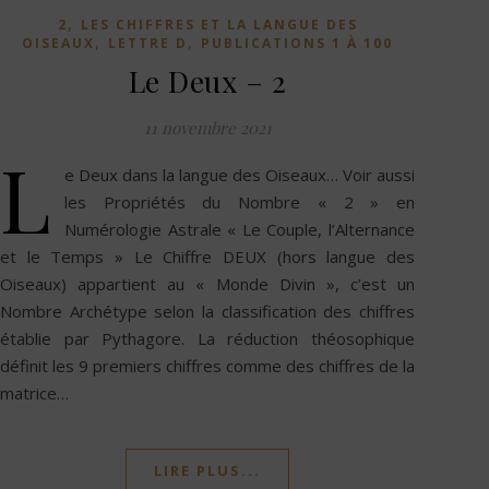
,
2
LES CHIFFRES ET LA LANGUE DES
,
,
OISEAUX
LETTRE D
PUBLICATIONS 1 À 100
Le Deux – 2
11 novembre 2021
L
e Deux dans la langue des Oiseaux… Voir aussi
les Propriétés du Nombre « 2 » en
Numérologie Astrale « Le Couple, l’Alternance
et le Temps » Le Chiffre DEUX (hors langue des
Oiseaux) appartient au « Monde Divin », c’est un
Nombre Archétype selon la classification des chiffres
établie par Pythagore. La réduction théosophique
définit les 9 premiers chiffres comme des chiffres de la
matrice…
LIRE PLUS...