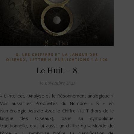
,
8
LES CHIFFRES ET LA LANGUE DES
,
,
OISEAUX
LETTRE H
PUBLICATIONS 1 À 100
Le Huit – 8
19 novembre 2021
« L’Intellect, l’Analyse et le Résonnement analogique »
Voir aussi les Propriétés du Nombre « 8 » en
Numérologie Astrale Avec le Chiffre HUIT (hors de la
langue des Oiseaux), dans sa symbolique
traditionnelle, est, lui aussi, un chiffre du « Monde de
l’Âme ». Il symbolise l’Infini. La classification de