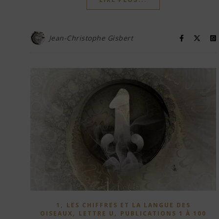
Jean-Christophe Gisbert
,
1
LES CHIFFRES ET LA LANGUE DES
,
,
OISEAUX
LETTRE U
PUBLICATIONS 1 À 100