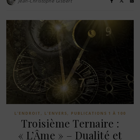
Jean-Christophe Gisbert
,
,
L'ENDROIT
L'ENVERS
PUBLICATIONS 1 À 100
Troisième Ternaire :
« L’Âme » – Dualité et