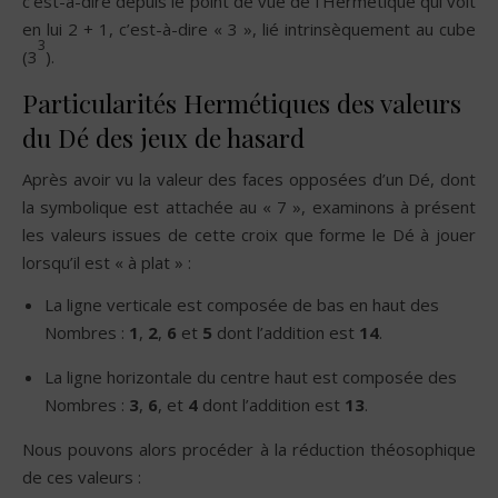
c’est-à-dire depuis le point de vue de l’Hermétique qui voit
en lui 2 + 1, c’est-à-dire « 3 », lié intrinsèquement au cube
3
(3
).
Particularités Hermétiques des valeurs
du Dé des jeux de hasard
Après avoir vu la valeur des faces opposées d’un Dé, dont
la symbolique est attachée au « 7 », examinons à présent
les valeurs issues de cette croix que forme le Dé à jouer
lorsqu’il est « à plat » :
La ligne verticale est composée de bas en haut des
Nombres :
1
,
2
,
6
et
5
dont l’addition est
14
.
La ligne horizontale du centre haut est composée des
Nombres :
3
,
6
, et
4
dont l’addition est
13
.
Nous pouvons alors procéder à la réduction théosophique
de ces valeurs :