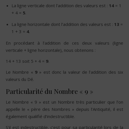
La ligne verticale dont l’addition des valeurs est :
14
= 1
+ 4 =
5
.
La ligne horizontale dont l’addition des valeurs est :
13
=
1 + 3 =
4
.
En procédant à l’addition de ces deux valeurs (ligne
verticale + ligne horizontale), nous obtenons :
14 + 13 soit 5 + 4 =
9
.
Le Nombre «
9
» est donc la valeur de l’addition des six
valeurs du Dé.
Particularité du Nombre « 9 »
Le Nombre « 9 » est un Nombre très particulier que l’on
appelle le « père des Nombres » depuis l’Antiquité, il est
également qualifié d’indestructible.
S’il est indestructible, c’est pour sa particularité lors de la