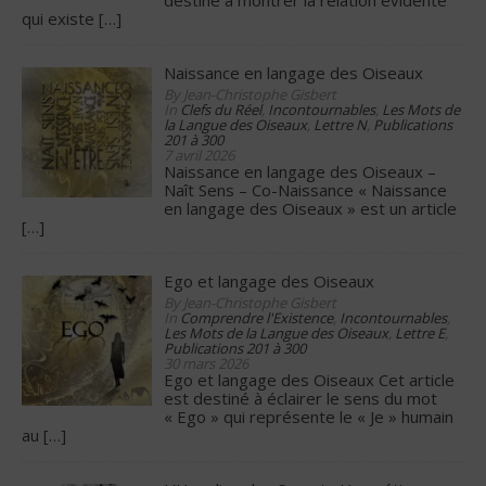
destiné à montrer la relation évidente
qui existe
[…]
Naissance en langage des Oiseaux
By Jean-Christophe Gisbert
In
Clefs du Réel
,
Incontournables
,
Les Mots de
la Langue des Oiseaux
,
Lettre N
,
Publications
201 à 300
7 avril 2026
Naissance en langage des Oiseaux –
Naît Sens – Co-Naissance « Naissance
en langage des Oiseaux » est un article
[…]
Ego et langage des Oiseaux
By Jean-Christophe Gisbert
In
Comprendre l'Existence
,
Incontournables
,
Les Mots de la Langue des Oiseaux
,
Lettre E
,
Publications 201 à 300
30 mars 2026
Ego et langage des Oiseaux Cet article
est destiné à éclairer le sens du mot
« Ego » qui représente le « Je » humain
au
[…]