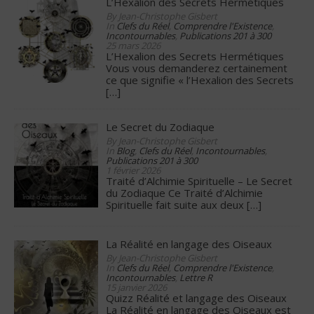
L’Hexalion des Secrets Hermétiques
By Jean-Christophe Gisbert
In
Clefs du Réel
,
Comprendre l'Existence
,
Incontournables
,
Publications 201 à 300
25 mars 2026
L’Hexalion des Secrets Hermétiques
Vous vous demanderez certainement
ce que signifie « l’Hexalion des Secrets
[…]
Le Secret du Zodiaque
By Jean-Christophe Gisbert
In
Blog
,
Clefs du Réel
,
Incontournables
,
Publications 201 à 300
1 février 2026
Traité d’Alchimie Spirituelle – Le Secret
du Zodiaque Ce Traité d’Alchimie
Spirituelle fait suite aux deux
[…]
La Réalité en langage des Oiseaux
By Jean-Christophe Gisbert
In
Clefs du Réel
,
Comprendre l'Existence
,
Incontournables
,
Lettre R
15 janvier 2026
Quizz Réalité et langage des Oiseaux
La Réalité en langage des Oiseaux est