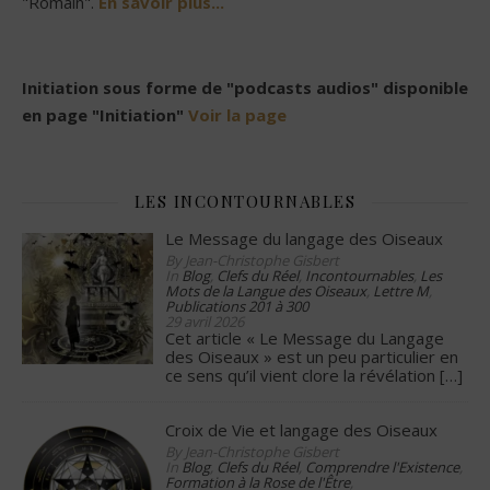
"Romain".
En savoir plus...
Initiation sous forme de "podcasts audios" disponible
en page "Initiation"
Voir la page
LES INCONTOURNABLES
Le Message du langage des Oiseaux
By Jean-Christophe Gisbert
In
Blog
,
Clefs du Réel
,
Incontournables
,
Les
Mots de la Langue des Oiseaux
,
Lettre M
,
Publications 201 à 300
29 avril 2026
Cet article « Le Message du Langage
des Oiseaux » est un peu particulier en
ce sens qu’il vient clore la révélation
[…]
Croix de Vie et langage des Oiseaux
By Jean-Christophe Gisbert
In
Blog
,
Clefs du Réel
,
Comprendre l'Existence
,
Formation à la Rose de l'Être
,