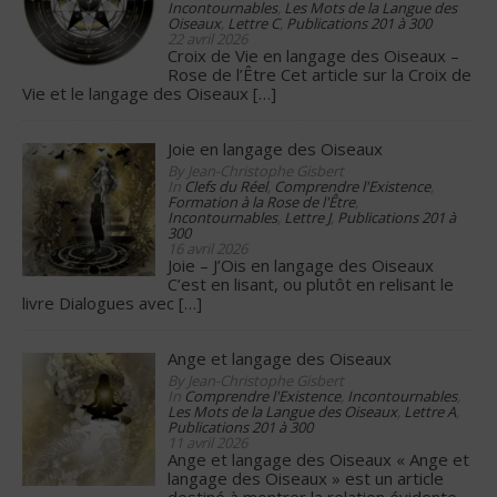
Incontournables
,
Les Mots de la Langue des
Oiseaux
,
Lettre C
,
Publications 201 à 300
22 avril 2026
Croix de Vie en langage des Oiseaux –
Rose de l’Être Cet article sur la Croix de
Vie et le langage des Oiseaux
[…]
Joie en langage des Oiseaux
By Jean-Christophe Gisbert
In
Clefs du Réel
,
Comprendre l'Existence
,
Formation à la Rose de l'Être
,
Incontournables
,
Lettre J
,
Publications 201 à
300
16 avril 2026
Joie – J’Ois en langage des Oiseaux
C’est en lisant, ou plutôt en relisant le
livre Dialogues avec
[…]
Ange et langage des Oiseaux
By Jean-Christophe Gisbert
In
Comprendre l'Existence
,
Incontournables
,
Les Mots de la Langue des Oiseaux
,
Lettre A
,
Publications 201 à 300
11 avril 2026
Ange et langage des Oiseaux « Ange et
langage des Oiseaux » est un article