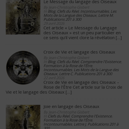
Le Message du langage des Oiseaux
By Jean-Christophe Gisbert
In
Blog
,
Clefs du Réel
,
Incontournables
,
Les
Mots de la Langue des Oiseaux
,
Lettre M
,
Publications 201 à 300
29 avril 2026
Cet article « Le Message du Langage
des Oiseaux » est un peu particulier en
ce sens qu’il vient clore la révélation
[…]
Croix de Vie et langage des Oiseaux
By Jean-Christophe Gisbert
In
Blog
,
Clefs du Réel
,
Comprendre l'Existence
,
Formation à la Rose de l'Être
,
Incontournables
,
Les Mots de la Langue des
Oiseaux
,
Lettre C
,
Publications 201 à 300
22 avril 2026
Croix de Vie en langage des Oiseaux –
Rose de l’Être Cet article sur la Croix de
Vie et le langage des Oiseaux
[…]
Joie en langage des Oiseaux
By Jean-Christophe Gisbert
In
Clefs du Réel
,
Comprendre l'Existence
,
Formation à la Rose de l'Être
,
Incontournables
,
Lettre J
,
Publications 201 à
300