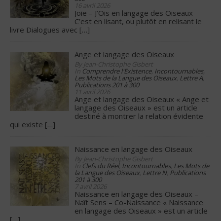
16 avril 2026
Joie – J’Ois en langage des Oiseaux
C’est en lisant, ou plutôt en relisant le
livre Dialogues avec
[…]
Ange et langage des Oiseaux
By Jean-Christophe Gisbert
In
Comprendre l'Existence
,
Incontournables
,
Les Mots de la Langue des Oiseaux
,
Lettre A
,
Publications 201 à 300
11 avril 2026
Ange et langage des Oiseaux « Ange et
langage des Oiseaux » est un article
destiné à montrer la relation évidente
qui existe
[…]
Naissance en langage des Oiseaux
By Jean-Christophe Gisbert
In
Clefs du Réel
,
Incontournables
,
Les Mots de
la Langue des Oiseaux
,
Lettre N
,
Publications
201 à 300
7 avril 2026
Naissance en langage des Oiseaux –
Naît Sens – Co-Naissance « Naissance
en langage des Oiseaux » est un article
[…]