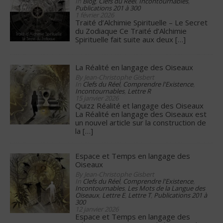
In
Blog
,
Clefs du Réel
,
Incontournables
,
Publications 201 à 300
1 février 2026
Traité d’Alchimie Spirituelle – Le Secret
du Zodiaque Ce Traité d’Alchimie
Spirituelle fait suite aux deux
[…]
La Réalité en langage des Oiseaux
By Jean-Christophe Gisbert
In
Clefs du Réel
,
Comprendre l'Existence
,
Incontournables
,
Lettre R
15 janvier 2026
Quizz Réalité et langage des Oiseaux
La Réalité en langage des Oiseaux est
un nouvel article sur la construction de
la
[…]
Espace et Temps en langage des
Oiseaux
By Jean-Christophe Gisbert
In
Clefs du Réel
,
Comprendre l'Existence
,
Incontournables
,
Les Mots de la Langue des
Oiseaux
,
Lettre E
,
Lettre T
,
Publications 201 à
300
12 janvier 2026
Espace et Temps en langage des